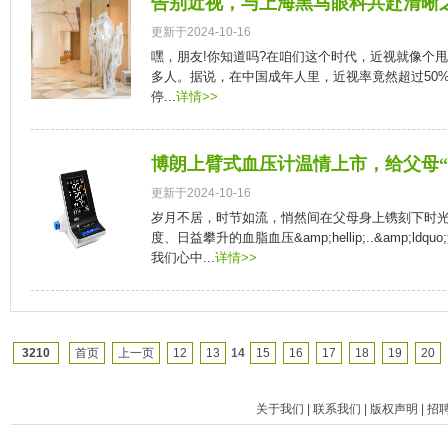
告别近视，与上海黑马眼科共赴清晰
更新于2024-10-16
嘿，朋友!你知道吗?在咱们这个时代，近视就像个
多人。据说，在中国成年人里，近视率竟然超过50
停...
详情>>
博朗上臂式血压计温情上市，给父母“
更新于2024-10-16
岁月不居，时节如流，悄然间在父母身上镌刻下时
度、日益攀升的血脂血压&amp;hellip;..&amp;ldquo
我们心中...
详情>>
3210
首页
上一页
12
13
14
15
16
17
18
19
20
关于我们
|
联系我们
|
版权声明
|
招