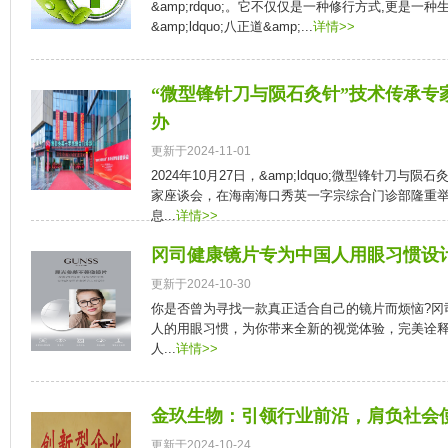
&amp;rdquo;。它不仅仅是一种修行方式,更是一
&amp;ldquo;八正道&amp;...
详情>>
“微型锋针刀与陨石灸针”技术传承专
办
更新于2024-11-01
2024年10月27日，&amp;ldquo;微型锋针刀与陨石灸
家座谈会，在海南海口秀英一字宗综合门诊部隆重
息...
详情>>
冈司健康镜片专为中国人用眼习惯设
更新于2024-10-30
你是否曾为寻找一款真正适合自己的镜片而烦恼?冈
人的用眼习惯，为你带来全新的视觉体验，完美诠释&am
人...
详情>>
金玖生物：引领行业前沿，肩负社会
更新于2024-10-24