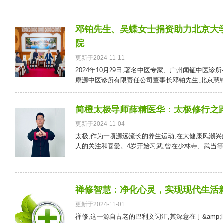
邓铂先生、吴蝶女士捐资助力北京大
院
更新于2024-11-11
2024年10月29日,著名中医专家、广州闻钲中医
康源中医诊所有限责任公司董事长邓铂先生,北京慧锋
简橙太极导师薛精医华：太极修行之
更新于2024-11-04
太极,作为一项源远流长的养生运动,在大健康风潮
人的关注和喜爱。4岁开始习武,曾在少林寺、武当等门
禅修智慧：净化心灵，实现现代生活
更新于2024-11-01
禅修,这一源自古老的巴利文词汇,其深意在于&amp;l