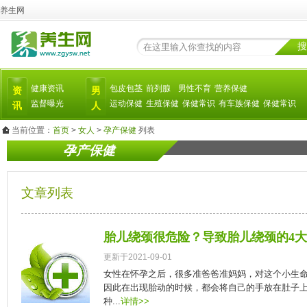
养生网
搜
健康资讯
包皮包茎
前列腺
男性不育
营养保健
资
男
监督曝光
运动保健
生殖保健
保健常识
有车族保健
保健常识
讯
人
当前位置：
首页
>
女人
>
孕产保健
列表
孕产保健
文章列表
胎儿绕颈很危险？导致胎儿绕颈的4
更新于2021-09-01
女性在怀孕之后，很多准爸爸准妈妈，对这个小生
因此在出现胎动的时候，都会将自己的手放在肚子
种...
详情>>