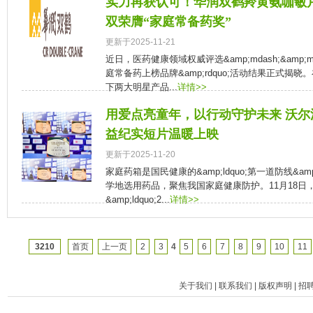
实力再获认可！华润双鹤羚黄氨咖敏
双荣膺“家庭常备药奖”
更新于2025-11-21
近日，医药健康领域权威评选&amp;mdash;&amp;mda
庭常备药上榜品牌&amp;rdquo;活动结果正式揭
下两大明星产品...
详情>>
用爱点亮童年，以行动守护未来 沃尔
益纪实短片温暖上映
更新于2025-11-20
家庭药箱是国民健康的&amp;ldquo;第一道防线&am
学地选用药品，聚焦我国家庭健康防护。11月18日
&amp;ldquo;2...
详情>>
3210
首页
上一页
2
3
4
5
6
7
8
9
10
11
关于我们
|
联系我们
|
版权声明
|
招