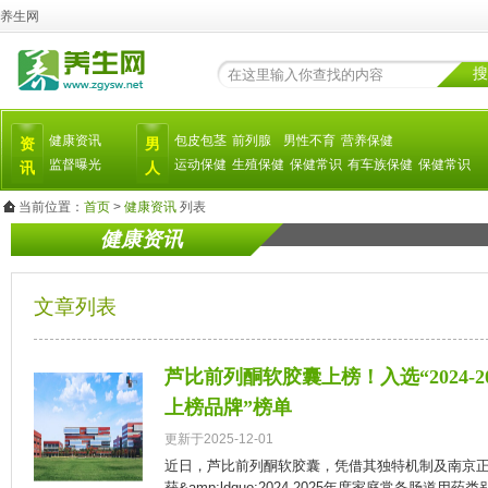
养生网
搜
健康资讯
包皮包茎
前列腺
男性不育
营养保健
资
男
监督曝光
运动保健
生殖保健
保健常识
有车族保健
保健常识
讯
人
当前位置：
首页
>
健康资讯
列表
健康资讯
文章列表
芦比前列酮软胶囊上榜！入选“2024-
上榜品牌”榜单
更新于2025-12-01
近日，芦比前列酮软胶囊，凭借其独特机制及南京
获&amp;ldquo;2024-2025年度家庭常备肠道用药类